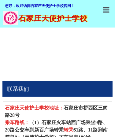
您好，欢迎访问石家庄天使护士学校官网！
石家庄天使护士学校
石家庄天使
学校概括
加入我们
师资队伍
专业介绍
招生就业
联系我们
教学设施
石家庄天使护士学校
地址：
石家庄市桥西区三简
教学管理
路28号
乘车路线：
（1）
石家庄火车站西广场乘坐
9
路、
职业鉴定
20
路公交车到新百广场转乘
转乘
61
路、1
1
路到南
联系我们