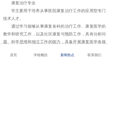
康复治疗专业
学主要用于培养从事医院康复治疗工作的应用型专门
技术人才。
通过学习能够从事康复各科的治疗工作、康复医学的
教学和研究工作，以及社区康复与预防工作，具有分析问
题、科学思维和独立工作的能力，具备开展康复医学各领
域的科学研究工作的初步能力。
首页
学校概括
新闻热点
联系我们
主要课程：英语、生物学、解剖学、生物化学、康复
治疗学生理学、计算机学、医学统计学、文献检索学学、
表面解剖学、康复医学总论、康复评定学、康复工程学、
物理治疗学、作业治疗学、语言治疗学、康复心理学、骨
科康复学、内科疾病康复学、神经伤病康复学、传统康复
学等。学生修完教学计划规定的全部课程，达到规定学
分，准予毕业，符合学位授予条件者，授予"理学学士"学
位。