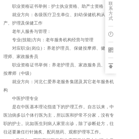
联
职业资格证书举例：护士执业资格、助产士资格
系
方
就业方向：各级医疗卫生单位、妇幼保健机构从事助
式
产、护理及保健工作
老年人服务与管理：
专业(技能)方向：老年服务机构经营与管理
对应职业(岗位)：养老护理员、保健按摩师、健康管
理师、家政服务员
职业资格证书举例：养老护理员、家政服务员、保健
按摩师（中级）
就业方向：河北仁爱养老服务集团及其它老年服务机
构
中医护理专业
是在中医基本理论指道下的护理工作。自古以来，中
医治病多以个体行医为主，所以医和护常不分家，没有专
职的护士。比如医生到病人家里出诊，除了诊断处方，往
往还要兼任行针施炙、配药熬药、观察护理等工作。