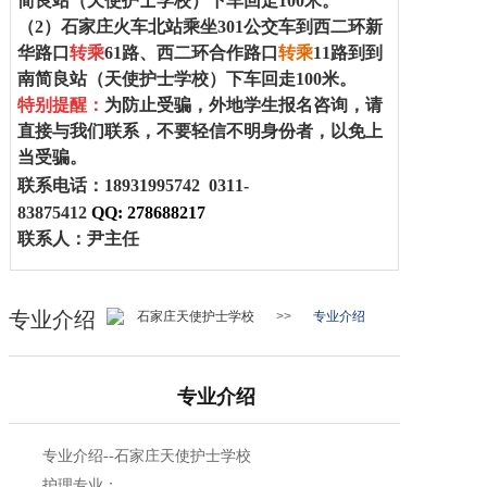
简良站（
天使护士学校
）下车回走100米。
（2）
石家庄火车北站乘坐
301
公交车到西二环新
博客
华路口
转乘
61
路、西二环合作路口
转乘
11
路到
到
南简良站
（
天使护士学校
）下车回走100米。
特别提醒：
为防止受骗，外地学生报名咨询，请
直接与我们联系，不要轻信不明身份者，以免上
当受骗。
联系电话：18931995742
0311-
83875412
QQ:
278688217
联系人：尹主任
专业介绍
石家庄天使护士学校
>>
专业介绍
专业介绍
专业介绍--石家庄天使护士学校
护理专业：