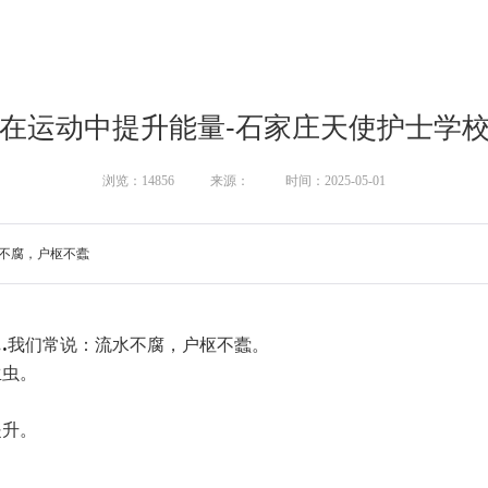
在运动中提升能量-石家庄天使护士学
浏览：14856
来源：
时间：2025-05-01
不腐，户枢不蠹
…
我们常说：流水不腐，户枢不蠹。
生虫。
提升。
。