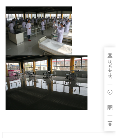
博客
联
系
方
式