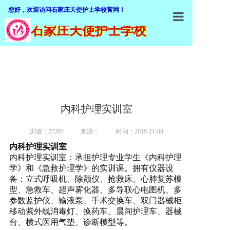
您好，欢迎访问石家庄天使护士学校官网！
石家庄天使护士学校
石家庄天使
学校概括
加入我们
师资队伍
内科护理实训室
专业介绍
浏览：27205
来源：
时间：2019-11-08
招生就业
内科护理实训室
内科护理实训室：承担护理专业学生《内科护理
教学设施
学》和《急救护理学》的实训课。拥有仪器设
备：立式呼吸机、除颤仪、抢救床、心肺复苏模
教学管理
型、急救车、超声雾化器、多导联心电图机、多
参数监护仪、输液泵、手术交换车、双门器械柜
职业鉴定
移动紫外线消毒灯、换药车、晨间护理车、器械
台、横式医用气垫、诊断模型等。
联系我们